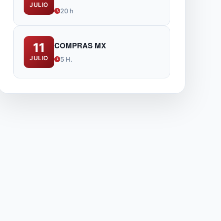
JULIO
IA
20 h
COMPRAS MX
11
JULIO
5 H.