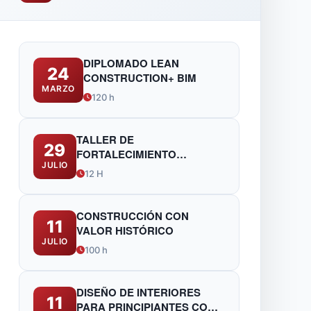
DIPLOMADO LEAN
24
CONSTRUCTION+ BIM
MARZO
120 h
TALLER DE
29
FORTALECIMIENTO
JULIO
TÉCNICO Y NORMATIVO
12 H
PARA FUNCIONARIOS DE
OBRAS PÚBLICAS
CONSTRUCCIÓN CON
11
VALOR HISTÓRICO
JULIO
100 h
DISEÑO DE INTERIORES
11
PARA PRINCIPIANTES CON