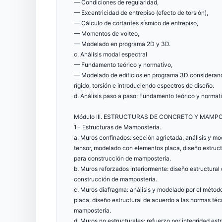
— Condiciones de regularidad,
— Excentricidad de entrepiso (efecto de torsión),
— Cálculo de cortantes sísmico de entrepiso,
— Momentos de volteo,
— Modelado en programa 2D y 3D.
c. Análisis modal espectral
— Fundamento teórico y normativo,
— Modelado de edificios en programa 3D considerand
rígido, torsión e introduciendo espectros de diseño.
d. Análisis paso a paso: Fundamento teórico y normat
Módulo III. ESTRUCTURAS DE CONCRETO Y MAMP
1.- Estructuras de Mampostería.
a. Muros confinados: sección agrietada, análisis y 
tensor, modelado con elementos placa, diseño estruc
para construcción de mampostería.
b. Muros reforzados interiormente: diseño estructura
construcción de mampostería.
c. Muros diafragma: análisis y modelado por el méto
placa, diseño estructural de acuerdo a las normas t
mampostería.
d. Muros no estructurales: refuerzo por integridad estr