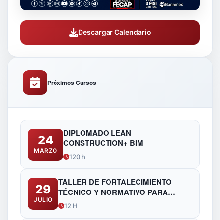
Descargar Calendario
Próximos Cursos
DIPLOMADO LEAN
24
CONSTRUCTION+ BIM
MARZO
120 h
TALLER DE FORTALECIMIENTO
29
TÉCNICO Y NORMATIVO PARA
JULIO
FUNCIONARIOS DE OBRAS
12 H
PÚBLICAS