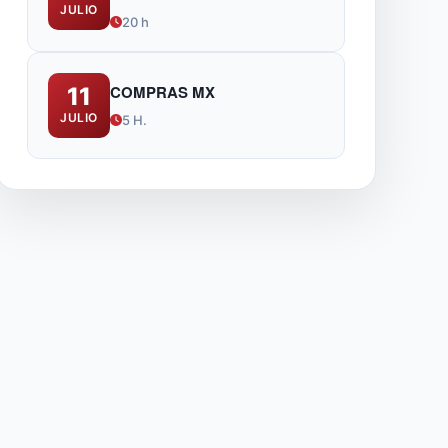
JULIO
IA
20 h
COMPRAS MX
11
JULIO
5 H.