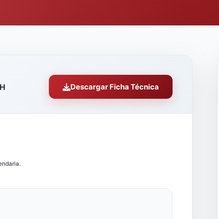
 H
Descargar Ficha Técnica
endaria.