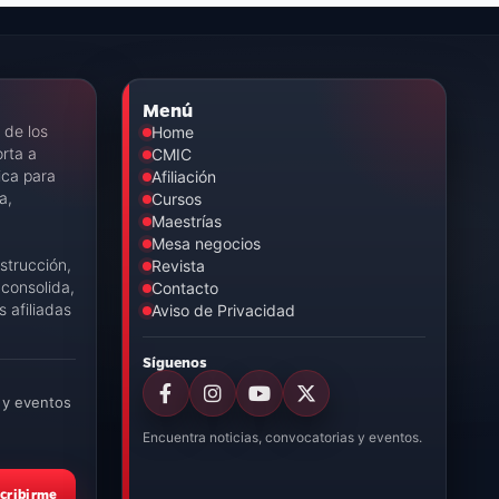
Menú
 de los
Home
rta a
CMIC
ica para
Afiliación
a,
Cursos
Maestrías
Mesa negocios
strucción,
Revista
consolida,
Contacto
 afiliadas
Aviso de Privacidad
Síguenos
 y eventos
Encuentra noticias, convocatorias y eventos.
cribirme