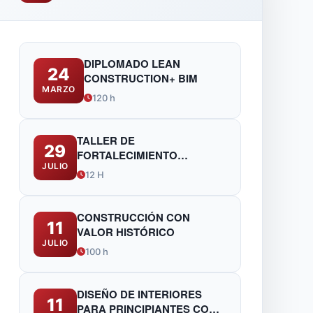
DIPLOMADO LEAN
24
CONSTRUCTION+ BIM
MARZO
120 h
TALLER DE
29
FORTALECIMIENTO
JULIO
TÉCNICO Y NORMATIVO
12 H
PARA FUNCIONARIOS DE
OBRAS PÚBLICAS
CONSTRUCCIÓN CON
11
VALOR HISTÓRICO
JULIO
100 h
DISEÑO DE INTERIORES
11
PARA PRINCIPIANTES CON