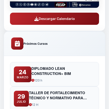
Descargar Calendario
Próximos Cursos
DIPLOMADO LEAN
24
CONSTRUCTION+ BIM
MARZO
120 h
TALLER DE FORTALECIMIENTO
29
TÉCNICO Y NORMATIVO PARA
JULIO
FUNCIONARIOS DE OBRAS
12 H
PÚBLICAS