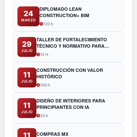
DIPLOMADO LEAN
24
CONSTRUCTION+ BIM
MARZO
120 h
TALLER DE FORTALECIMIENTO
29
TÉCNICO Y NORMATIVO PARA
JULIO
FUNCIONARIOS DE OBRAS
12 H
PÚBLICAS
CONSTRUCCIÓN CON VALOR
11
HISTÓRICO
JULIO
100 h
DISEÑO DE INTERIORES PARA
11
PRINCIPIANTES CON IA
JULIO
20 h
COMPRAS MX
11