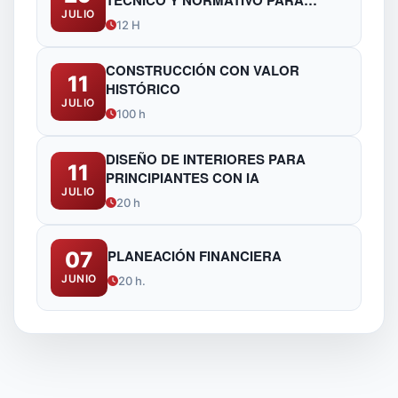
TÉCNICO Y NORMATIVO PARA
JULIO
FUNCIONARIOS DE OBRAS
12 H
PÚBLICAS
CONSTRUCCIÓN CON VALOR
11
HISTÓRICO
JULIO
100 h
DISEÑO DE INTERIORES PARA
11
PRINCIPIANTES CON IA
JULIO
20 h
PLANEACIÓN FINANCIERA
07
JUNIO
20 h.