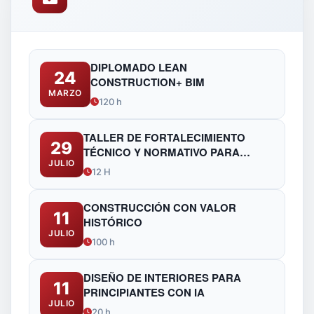
DIPLOMADO LEAN
24
CONSTRUCTION+ BIM
MARZO
120 h
TALLER DE FORTALECIMIENTO
29
TÉCNICO Y NORMATIVO PARA
JULIO
FUNCIONARIOS DE OBRAS
12 H
PÚBLICAS
CONSTRUCCIÓN CON VALOR
11
HISTÓRICO
JULIO
100 h
DISEÑO DE INTERIORES PARA
11
PRINCIPIANTES CON IA
JULIO
20 h