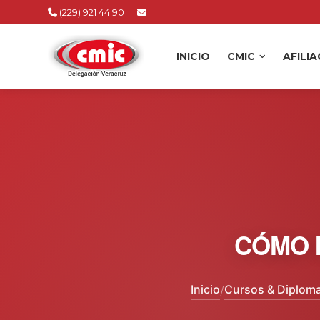
(229) 921 44 90
INICIO
CMIC
AFILI
CÓMO I
Inicio
Cursos & Diplom
/