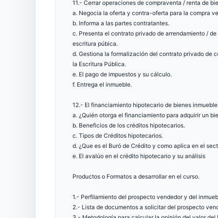
11.- Cerrar operaciones de compraventa / renta de bi
a. Negocia la oferta y contra-oferta para la compra ve
b. Informa a las partes contratantes.
c. Presenta el contrato privado de arrendamiento / de
escritura púbica.
d. Gestiona la formalización del contrato privado de 
la Escritura Pública.
e. El pago de impuestos y su cálculo.
f. Entrega el inmueble.
12.- El financiamiento hipotecario de bienes inmueble
a. ¿Quién otorga el financiamiento para adquirir un b
b. Beneficios de los créditos hipotecarios.
c. Tipos de Créditos hipotecarios.
d. ¿Que es el Buró de Crédito y como aplica en el sect
e. El avalúo en el crédito hipotecario y su análisis
Productos o Formatos a desarrollar en el curso.
1.- Perfilamiento del prospecto vendedor y del inmueb
2.- Lista de documentos a solicitar del prospecto ven
3.- Metodología para calcular la opinión del valor del