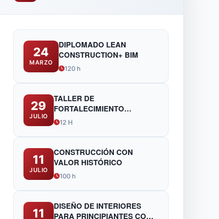
DIPLOMADO LEAN
24
CONSTRUCTION+ BIM
MARZO
120 h
TALLER DE
29
FORTALECIMIENTO
JULIO
TÉCNICO Y NORMATIVO
12 H
PARA FUNCIONARIOS DE
OBRAS PÚBLICAS
CONSTRUCCIÓN CON
11
VALOR HISTÓRICO
JULIO
100 h
DISEÑO DE INTERIORES
11
PARA PRINCIPIANTES CON