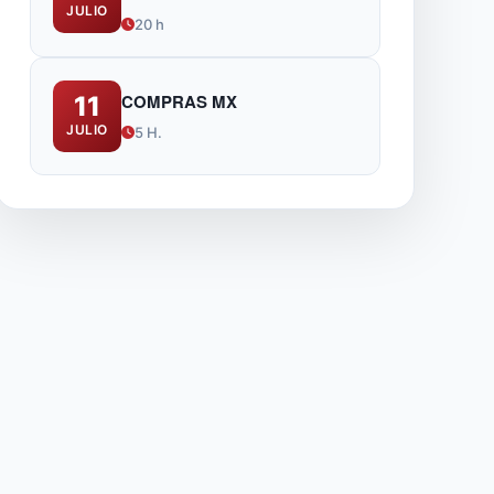
JULIO
IA
20 h
COMPRAS MX
11
JULIO
5 H.