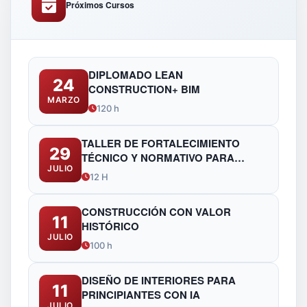
Próximos Cursos
DIPLOMADO LEAN
24
CONSTRUCTION+ BIM
MARZO
120 h
TALLER DE FORTALECIMIENTO
29
TÉCNICO Y NORMATIVO PARA
JULIO
FUNCIONARIOS DE OBRAS
12 H
PÚBLICAS
CONSTRUCCIÓN CON VALOR
11
HISTÓRICO
JULIO
100 h
DISEÑO DE INTERIORES PARA
11
PRINCIPIANTES CON IA
JULIO