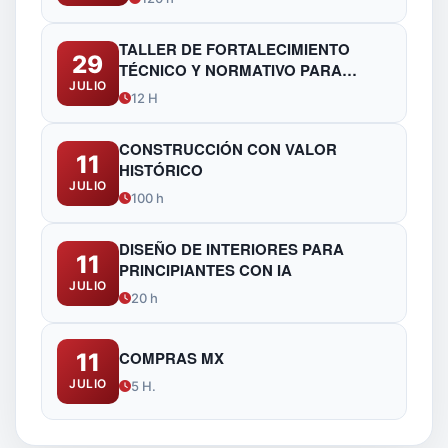
TALLER DE FORTALECIMIENTO
29
TÉCNICO Y NORMATIVO PARA
JULIO
FUNCIONARIOS DE OBRAS
12 H
PÚBLICAS
CONSTRUCCIÓN CON VALOR
11
HISTÓRICO
JULIO
100 h
DISEÑO DE INTERIORES PARA
11
PRINCIPIANTES CON IA
JULIO
20 h
COMPRAS MX
11
JULIO
5 H.