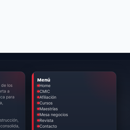
Menú
 de los
Home
rta a
CMIC
ica para
Afiliación
a,
Cursos
Maestrías
Mesa negocios
strucción,
Revista
consolida,
Contacto